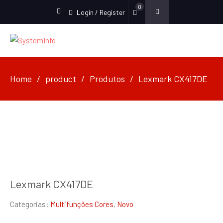
0
Login / Register
facebook
Home
product
Produtos
Lexmark CX417DE
Lexmark CX417DE
Categorias:
Multifunções Cores
,
Novo