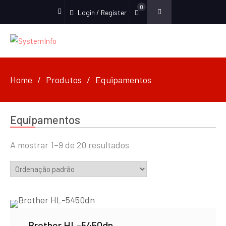
0
Login / Register
facebook
Home
Produtos
Equipamentos
Equipamentos
A mostrar 1–9 de 20 resultados
Brother HL-5450dn