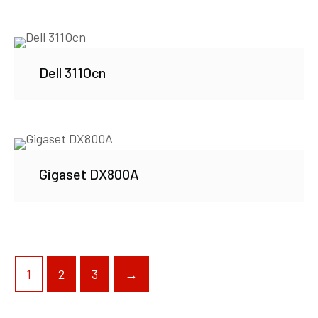
Dell 311Ocn
Gigaset DX800A
1
2
3
→