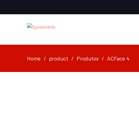
Home
product
Produtos
ACFace 4