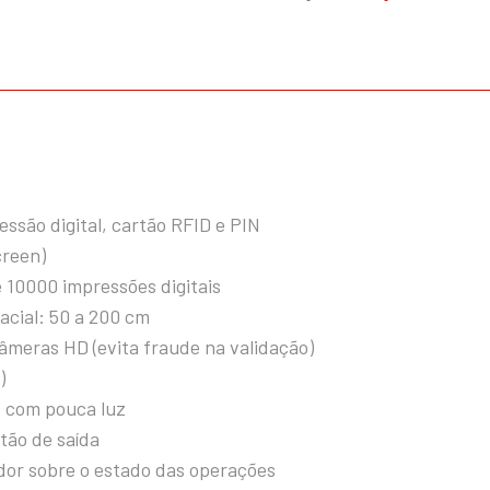
essão digital, cartão RFID e PIN
creen)
é 10000 impressões digitais
acial: 50 a 200 cm
âmeras HD (evita fraude na validação)
)
s com pouca luz
otão de saída
dor sobre o estado das operações