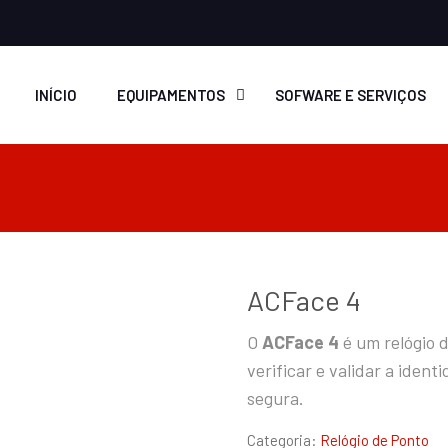
INÍCIO
EQUIPAMENTOS
SOFWARE E SERVIÇOS
ACFace 4
O
ACFace 4
é um relógio
verificar e validar a iden
segura.
Categoria:
Relógio de Ponto