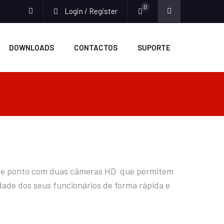
0
Login / Register
facebook
DOWNLOADS
CONTACTOS
SUPORTE
 de ponto com duas câmeras HD que permitem
tidade dos seus funcionários de forma rápida e