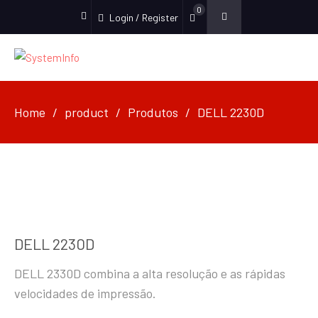
0
Login / Register
facebook
Home
product
Produtos
DELL 2230D
DELL 2230D
DELL 2330D combina a alta resolução e as rápidas
velocidades de impressão.