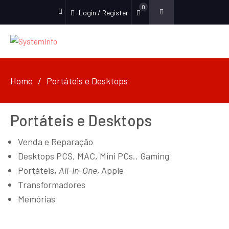
0
Login / Register
facebook
Home
Portáteis e Desktops
Portáteis e Desktops
Venda e Reparação
Desktops PCS, MAC, Mini PCs.. Gaming
Portáteis,
All-in-One,
Apple
Transformadores
Memórias